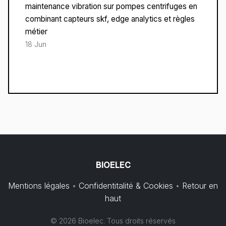
maintenance vibration sur pompes centrifuges en
combinant capteurs skf, edge analytics et règles
métier
18 Jun
BIOELEC
Mentions légales
•
Confidentitalité & Cookies
•
Retour en
haut
© 2026 Bioelec. Tous droits réservés